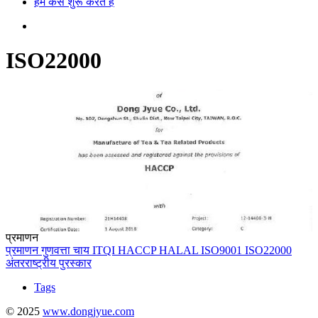
हम कैसे शुरू करते हैं
ISO22000
प्रमाणन
प्रमाणन
गुणवत्ता
चाय
ITQI
HACCP
HALAL
ISO9001
ISO22000
अंतरराष्ट्रीय
पुरस्कार
Tags
© 2025
www.dongjyue.com